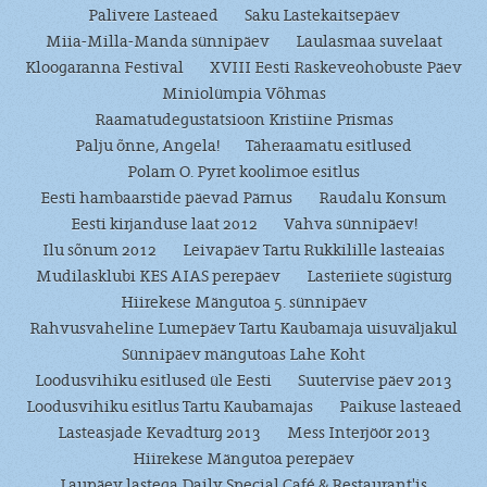
Palivere Lasteaed
Saku Lastekaitsepäev
Miia-Milla-Manda sünnipäev
Laulasmaa suvelaat
Kloogaranna Festival
XVIII Eesti Raskeveohobuste Päev
Miniolümpia Võhmas
Raamatudegustatsioon Kristiine Prismas
Palju õnne, Angela!
Täheraamatu esitlused
Polarn O. Pyret koolimoe esitlus
Eesti hambaarstide päevad Pärnus
Raudalu Konsum
Eesti kirjanduse laat 2012
Vahva sünnipäev!
Ilu sõnum 2012
Leivapäev Tartu Rukkilille lasteaias
Mudilasklubi KES AIAS perepäev
Lasteriiete sügisturg
Hiirekese Mängutoa 5. sünnipäev
Rahvusvaheline Lumepäev Tartu Kaubamaja uisuväljakul
Sünnipäev mängutoas Lahe Koht
Loodusvihiku esitlused üle Eesti
Suutervise päev 2013
Loodusvihiku esitlus Tartu Kaubamajas
Paikuse lasteaed
Lasteasjade Kevadturg 2013
Mess Interjöör 2013
Hiirekese Mängutoa perepäev
Laupäev lastega Daily Special Café & Restaurant'is