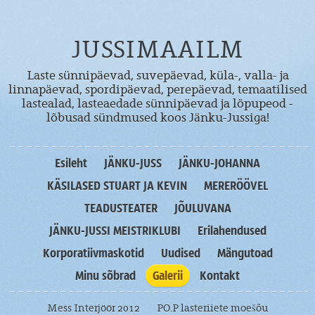
JUSSIMAAILM
Laste sünnipäevad, suvepäevad, küla-, valla- ja
linnapäevad, spordipäevad, perepäevad, temaatilised
lastealad, lasteaedade sünnipäevad ja lõpupeod -
lõbusad sündmused koos Jänku-Jussiga!
Esileht
JÄNKU-JUSS
JÄNKU-JOHANNA
KÄSILASED STUART JA KEVIN
MERERÖÖVEL
TEADUSTEATER
JÕULUVANA
JÄNKU-JUSSI MEISTRIKLUBI
Erilahendused
Korporatiivmaskotid
Uudised
Mängutoad
Minu sõbrad
Galerii
Kontakt
Mess Interjöör 2012
PO.P lasteriiete moešõu