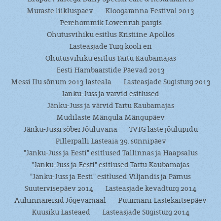
Muraste liikluspäev
Kloogaranna Festival 2013
Perehommik Löwenruh pargis
Ohutusvihiku esitlus Kristiine Apollos
Lasteasjade Turg kooli eri
Ohutusvihiku esitlus Tartu Kaubamajas
Eesti Hambaarstide Päevad 2013
Messi Ilu sõnum 2013 lasteala
Lasteasjade Sügisturg 2013
Jänku-Juss ja värvid esitlused
Jänku-Juss ja värvid Tartu Kaubamajas
Mudilaste Mängula Mängupäev
Jänku-Jussi sõber Jõuluvana
TVTG laste jõulupidu
Pillerpalli Lasteaia 39. sünnipäev
"Jänku-Juss ja Eesti" esitlused Tallinnas ja Haapsalus
"Jänku-Juss ja Eesti" esitlused Tartu Kaubamajas
"Jänku-Juss ja Eesti" esitlused Viljandis ja Pärnus
Suutervisepäev 2014
Lasteasjade kevadturg 2014
Auhinnareisid Jõgevamaal
Puurmani Lastekaitsepäev
Kuusiku Lasteaed
Lasteasjade Sügisturg 2014