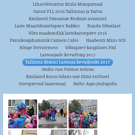
Lihavõtteüritus Miilu Mängumaal
Junior FLL 2016 Tallinnas ja Tartus
Käsilased Pärnamäe Keskuse avamisel
Laste Maastikurattapäev Rakkes
Kunda Sõbralaat
Võru maakondlik lastekaitsepäev 2016
Pannkoogihommik Carmen Cafes
Haabersti Mini-SOS
Rõuge Tervisemess
Sõbrapäev kaupluses Pärl
Lasteasjade kevadturg 2017
Tallinna Männi Lasteaia kevadjooks 2017
Jänku-Juss Palmse mõisas
Käsilased kinos Solaris uue filmi esitlusel
Suvepäevad Saaremaal
Baltic Agro jõulupidu