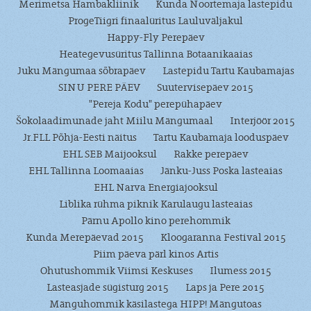
Merimetsa Hambakliinik
Kunda Noortemaja lastepidu
ProgeTiigri finaalüritus Lauluväljakul
Happy-Fly Perepäev
Heategevusüritus Tallinna Botaanikaaias
Juku Mängumaa sõbrapäev
Lastepidu Tartu Kaubamajas
SINU PERE PÄEV
Suutervisepäev 2015
"Pereja Kodu" perepühapäev
Šokolaadimunade jaht Miilu Mängumaal
Interjöör 2015
Jr.FLL Põhja-Eesti näitus
Tartu Kaubamaja looduspäev
EHL SEB Maijooksul
Rakke perepäev
EHL Tallinna Loomaaias
Jänku-Juss Poska lasteaias
EHL Narva Energiajooksul
Liblika rühma piknik Karulaugu lasteaias
Pärnu Apollo kino perehommik
Kunda Merepäevad 2015
Kloogaranna Festival 2015
Piim päeva pärl kinos Artis
Ohutushommik Viimsi Keskuses
Ilumess 2015
Lasteasjade sügisturg 2015
Laps ja Pere 2015
Mänguhommik käsilastega HIPP! Mängutoas