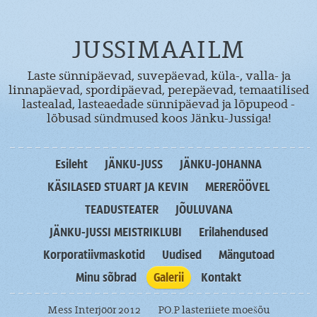
JUSSIMAAILM
Laste sünnipäevad, suvepäevad, küla-, valla- ja
linnapäevad, spordipäevad, perepäevad, temaatilised
lastealad, lasteaedade sünnipäevad ja lõpupeod -
lõbusad sündmused koos Jänku-Jussiga!
Esileht
JÄNKU-JUSS
JÄNKU-JOHANNA
KÄSILASED STUART JA KEVIN
MERERÖÖVEL
TEADUSTEATER
JÕULUVANA
JÄNKU-JUSSI MEISTRIKLUBI
Erilahendused
Korporatiivmaskotid
Uudised
Mängutoad
Minu sõbrad
Galerii
Kontakt
Mess Interjöör 2012
PO.P lasteriiete moešõu