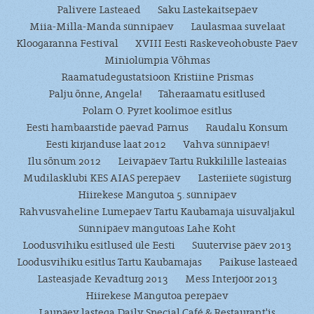
Palivere Lasteaed
Saku Lastekaitsepäev
Miia-Milla-Manda sünnipäev
Laulasmaa suvelaat
Kloogaranna Festival
XVIII Eesti Raskeveohobuste Päev
Miniolümpia Võhmas
Raamatudegustatsioon Kristiine Prismas
Palju õnne, Angela!
Täheraamatu esitlused
Polarn O. Pyret koolimoe esitlus
Eesti hambaarstide päevad Pärnus
Raudalu Konsum
Eesti kirjanduse laat 2012
Vahva sünnipäev!
Ilu sõnum 2012
Leivapäev Tartu Rukkilille lasteaias
Mudilasklubi KES AIAS perepäev
Lasteriiete sügisturg
Hiirekese Mängutoa 5. sünnipäev
Rahvusvaheline Lumepäev Tartu Kaubamaja uisuväljakul
Sünnipäev mängutoas Lahe Koht
Loodusvihiku esitlused üle Eesti
Suutervise päev 2013
Loodusvihiku esitlus Tartu Kaubamajas
Paikuse lasteaed
Lasteasjade Kevadturg 2013
Mess Interjöör 2013
Hiirekese Mängutoa perepäev
Laupäev lastega Daily Special Café & Restaurant'is