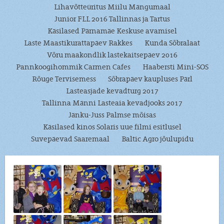
Lihavõtteüritus Miilu Mängumaal
Junior FLL 2016 Tallinnas ja Tartus
Käsilased Pärnamäe Keskuse avamisel
Laste Maastikurattapäev Rakkes
Kunda Sõbralaat
Võru maakondlik lastekaitsepäev 2016
Pannkoogihommik Carmen Cafes
Haabersti Mini-SOS
Rõuge Tervisemess
Sõbrapäev kaupluses Pärl
Lasteasjade kevadturg 2017
Tallinna Männi Lasteaia kevadjooks 2017
Jänku-Juss Palmse mõisas
Käsilased kinos Solaris uue filmi esitlusel
Suvepäevad Saaremaal
Baltic Agro jõulupidu