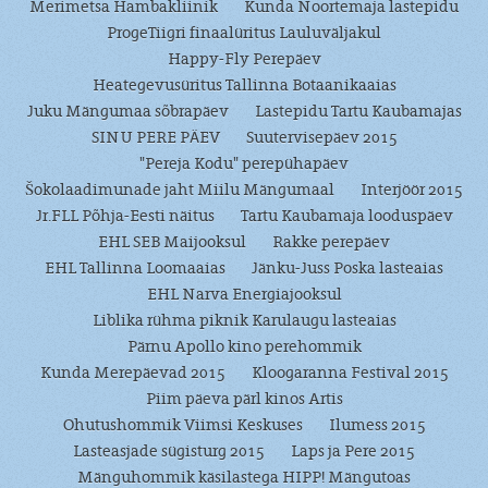
Merimetsa Hambakliinik
Kunda Noortemaja lastepidu
ProgeTiigri finaalüritus Lauluväljakul
Happy-Fly Perepäev
Heategevusüritus Tallinna Botaanikaaias
Juku Mängumaa sõbrapäev
Lastepidu Tartu Kaubamajas
SINU PERE PÄEV
Suutervisepäev 2015
"Pereja Kodu" perepühapäev
Šokolaadimunade jaht Miilu Mängumaal
Interjöör 2015
Jr.FLL Põhja-Eesti näitus
Tartu Kaubamaja looduspäev
EHL SEB Maijooksul
Rakke perepäev
EHL Tallinna Loomaaias
Jänku-Juss Poska lasteaias
EHL Narva Energiajooksul
Liblika rühma piknik Karulaugu lasteaias
Pärnu Apollo kino perehommik
Kunda Merepäevad 2015
Kloogaranna Festival 2015
Piim päeva pärl kinos Artis
Ohutushommik Viimsi Keskuses
Ilumess 2015
Lasteasjade sügisturg 2015
Laps ja Pere 2015
Mänguhommik käsilastega HIPP! Mängutoas