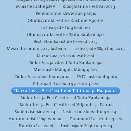
Muraste liikluspäev
Kloogaranna Festival 2013
Perehommik Löwenruh pargis
Ohutusvihiku esitlus Kristiine Apollos
Lasteasjade Turg kooli eri
Ohutusvihiku esitlus Tartu Kaubamajas
Eesti Hambaarstide Päevad 2013
Messi Ilu sõnum 2013 lasteala
Lasteasjade Sügisturg 2013
Jänku-Juss ja värvid esitlused
Jänku-Juss ja värvid Tartu Kaubamajas
Mudilaste Mängula Mängupäev
Jänku-Jussi sõber Jõuluvana
TVTG laste jõulupidu
Pillerpalli Lasteaia 39. sünnipäev
"Jänku-Juss ja Eesti" esitlused Tallinnas ja Haapsalus
"Jänku-Juss ja Eesti" esitlused Tartu Kaubamajas
"Jänku-Juss ja Eesti" esitlused Viljandis ja Pärnus
Suutervisepäev 2014
Lasteasjade kevadturg 2014
Auhinnareisid Jõgevamaal
Puurmani Lastekaitsepäev
Kuusiku Lasteaed
Lasteasjade Sügisturg 2014