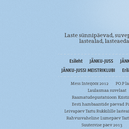
Laste sünnipäevad, suvep
lastealad, lasteae
Esileht
JÄNKU-JUSS
JÄN
JÄNKU-JUSSI MEISTRIKLUBI
Eri
Mess Interjöör 2012
PO.P l
Laulasmaa suvelaat
Raamatudegustatsioon Kristi
Eesti hambaarstide päevad P
Leivapäev Tartu Rukkilille lastea
Rahvusvaheline Lumepäev Tart
Suutervise päev 2013