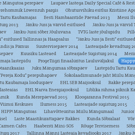
e Mängutoa perepäev
Laupäev lastega Daily Special Café & Rest
erehommik Löwenruh pargis
Ohutusvihiku esitlus Kristiine Ap
 Tartu Kaubamajas
Eesti Hambaarstide Päevad 2013
Messi Il
turg 2013
Jänku-Juss ja värvid esitlused
Jänku-Juss ja värvid
äev
Jänku-Jussi sõber Jõuluvana
TVTG laste jõulupidu
Pil
i" esitlused Tallinnas ja Haapsalus
"Jänku-Juss ja Eesti" esitlus
jandis ja Pärnus
Suutervisepäev 2014
Lasteasjade kevadturg 2
sepäev
Kuusiku Lasteaed
Lasteasjade Sügisturg 2014
Meri
maja lastepidu
ProgeTiigri finaalüritus Lauluväljakul
Happy
otaanikaaias
Juku Mängumaa sõbrapäev
Lastepidu Tartu Ka
"Pereja Kodu" perepühapäev
Šokolaadimunade jaht Miilu Mä
rtu Kaubamaja looduspäev
EHL SEB Maijooksul
Rakke perep
lasteaias
EHL Narva Energiajooksul
Liblika rühma piknik Ka
mmik
Kunda Merepäevad 2015
Kloogaranna Festival 2015
iimsi Keskuses
Ilumess 2015
Lasteasjade sügisturg 2015
 HIPP! Mängutoas
Lihavõtteüritus Miilu Mängumaal
Junior
isel
Laste Maastikurattapäev Rakkes
Kunda Sõbralaat
Võr
armen Cafes
Haabersti Mini-SOS
Rõuge Tervisemess
Sõb
dturg 2017
Tallinna Männi Lasteaia kevadjooks 2017
Jänku-J