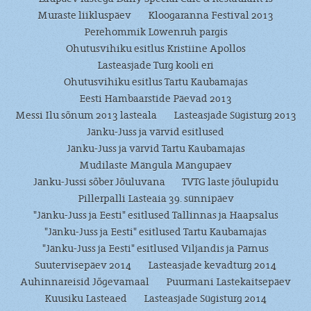
Muraste liikluspäev
Kloogaranna Festival 2013
Perehommik Löwenruh pargis
Ohutusvihiku esitlus Kristiine Apollos
Lasteasjade Turg kooli eri
Ohutusvihiku esitlus Tartu Kaubamajas
Eesti Hambaarstide Päevad 2013
Messi Ilu sõnum 2013 lasteala
Lasteasjade Sügisturg 2013
Jänku-Juss ja värvid esitlused
Jänku-Juss ja värvid Tartu Kaubamajas
Mudilaste Mängula Mängupäev
Jänku-Jussi sõber Jõuluvana
TVTG laste jõulupidu
Pillerpalli Lasteaia 39. sünnipäev
"Jänku-Juss ja Eesti" esitlused Tallinnas ja Haapsalus
"Jänku-Juss ja Eesti" esitlused Tartu Kaubamajas
"Jänku-Juss ja Eesti" esitlused Viljandis ja Pärnus
Suutervisepäev 2014
Lasteasjade kevadturg 2014
Auhinnareisid Jõgevamaal
Puurmani Lastekaitsepäev
Kuusiku Lasteaed
Lasteasjade Sügisturg 2014