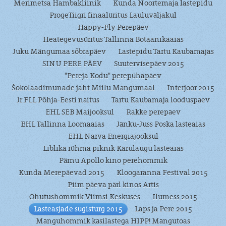
Merimetsa Hambakliinik
Kunda Noortemaja lastepidu
ProgeTiigri finaalüritus Lauluväljakul
Happy-Fly Perepäev
Heategevusüritus Tallinna Botaanikaaias
Juku Mängumaa sõbrapäev
Lastepidu Tartu Kaubamajas
SINU PERE PÄEV
Suutervisepäev 2015
"Pereja Kodu" perepühapäev
Šokolaadimunade jaht Miilu Mängumaal
Interjöör 2015
Jr.FLL Põhja-Eesti näitus
Tartu Kaubamaja looduspäev
EHL SEB Maijooksul
Rakke perepäev
EHL Tallinna Loomaaias
Jänku-Juss Poska lasteaias
EHL Narva Energiajooksul
Liblika rühma piknik Karulaugu lasteaias
Pärnu Apollo kino perehommik
Kunda Merepäevad 2015
Kloogaranna Festival 2015
Piim päeva pärl kinos Artis
Ohutushommik Viimsi Keskuses
Ilumess 2015
Lasteasjade sügisturg 2015
Laps ja Pere 2015
Mänguhommik käsilastega HIPP! Mängutoas