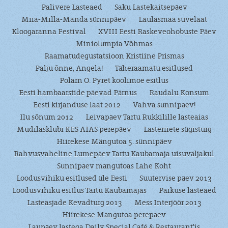
Palivere Lasteaed
Saku Lastekaitsepäev
Miia-Milla-Manda sünnipäev
Laulasmaa suvelaat
Kloogaranna Festival
XVIII Eesti Raskeveohobuste Päev
Miniolümpia Võhmas
Raamatudegustatsioon Kristiine Prismas
Palju õnne, Angela!
Täheraamatu esitlused
Polarn O. Pyret koolimoe esitlus
Eesti hambaarstide päevad Pärnus
Raudalu Konsum
Eesti kirjanduse laat 2012
Vahva sünnipäev!
Ilu sõnum 2012
Leivapäev Tartu Rukkilille lasteaias
Mudilasklubi KES AIAS perepäev
Lasteriiete sügisturg
Hiirekese Mängutoa 5. sünnipäev
Rahvusvaheline Lumepäev Tartu Kaubamaja uisuväljakul
Sünnipäev mängutoas Lahe Koht
Loodusvihiku esitlused üle Eesti
Suutervise päev 2013
Loodusvihiku esitlus Tartu Kaubamajas
Paikuse lasteaed
Lasteasjade Kevadturg 2013
Mess Interjöör 2013
Hiirekese Mängutoa perepäev
Laupäev lastega Daily Special Café & Restaurant'is