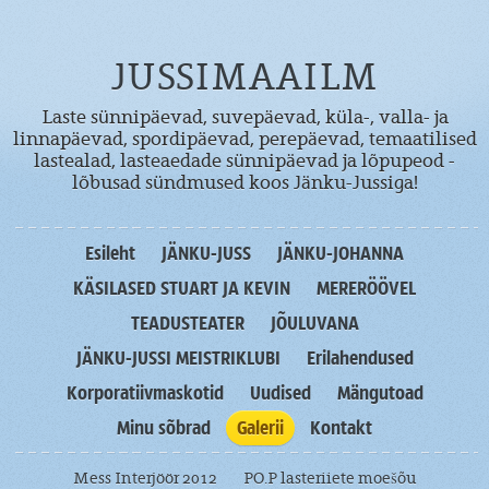
JUSSIMAAILM
Laste sünnipäevad, suvepäevad, küla-, valla- ja
linnapäevad, spordipäevad, perepäevad, temaatilised
lastealad, lasteaedade sünnipäevad ja lõpupeod -
lõbusad sündmused koos Jänku-Jussiga!
Esileht
JÄNKU-JUSS
JÄNKU-JOHANNA
KÄSILASED STUART JA KEVIN
MERERÖÖVEL
TEADUSTEATER
JÕULUVANA
JÄNKU-JUSSI MEISTRIKLUBI
Erilahendused
Korporatiivmaskotid
Uudised
Mängutoad
Minu sõbrad
Galerii
Kontakt
Mess Interjöör 2012
PO.P lasteriiete moešõu