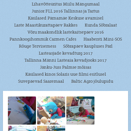
Lihavõtteüritus Miilu Mängumaal
Junior FLL 2016 Tallinnas ja Tartus
Käsilased Pärnamäe Keskuse avamisel
Laste Maastikurattapäev Rakkes
Kunda Sõbralaat
Võru maakondlik lastekaitsepäev 2016
Pannkoogihommik Carmen Cafes
Haabersti Mini-SOS
Rõuge Tervisemess
Sõbrapäev kaupluses Pärl
Lasteasjade kevadturg 2017
Tallinna Männi Lasteaia kevadjooks 2017
Jänku-Juss Palmse mõisas
Käsilased kinos Solaris uue filmi esitlusel
Suvepäevad Saaremaal
Baltic Agro jõulupidu