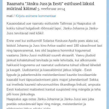
Raamatu "Jänku-Juss ja Eesti" esitlused läksid
mürinal käima!
5. veebruar 2014
mati
/
Kirjuta esimene kommentaar
Kauaoodatud uue raamatu esitlustele Tallinnas ja Haapsalus oli
kokku tulnud hulgaliselt rõõmsaid lapsi. Jänku-Johanna ja Jänku-
Juss tervitavad neid kõiki!
Enne veel kui esitlusmöll Solarise Keskuse Apollo poes alata sai,
leidsid Johanna ja Juss kino Artise saalist eest 180 särasilmset last
ning lapsevanemat, kes olid laupäeva hommikul kogunenud
vaatama Jänku-Jussi multikaid suurelt ekraanilt. Vaevu jõudsid
jänkud kohaletulnuid tervitada ja neile lehvitada, kui allkorrusele
hakkasid kogunema uut raamatut uudistama tulnud sõbrad lähedalt
ja kaugelt. Uudistamist ja kaasalöömist jätkus kõigile - Eesti
lippude ja paberlennukite meisterdamisest kaunite lossidaamide
kaasabil kuni täpsuslaskmiseni päris majori juhendamisel! Sekka
sai imetleda kauneid rahvusmustrites tikanditega linikuid, ampsata
Eesti kodustest maitsetest kantud suupisteid ning mängida ja teha
pilti koos jänkudega.
Haapsalus aga ootas Jänku-Johannat ja Jänku-Jussi ees juba
poetäis ootusärevaid lapsi ning mänge, meisterdamist ja
pildistamist jätkus pikaks ajaks.