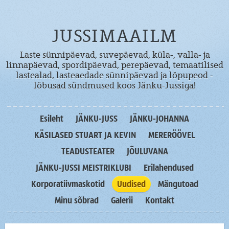
JUSSIMAAILM
Laste sünnipäevad, suvepäevad, küla-, valla- ja
linnapäevad, spordipäevad, perepäevad, temaatilised
lastealad, lasteaedade sünnipäevad ja lõpupeod -
lõbusad sündmused koos Jänku-Jussiga!
Esileht
JÄNKU-JUSS
JÄNKU-JOHANNA
KÄSILASED STUART JA KEVIN
MERERÖÖVEL
TEADUSTEATER
JÕULUVANA
JÄNKU-JUSSI MEISTRIKLUBI
Erilahendused
Korporatiivmaskotid
Uudised
Mängutoad
Minu sõbrad
Galerii
Kontakt