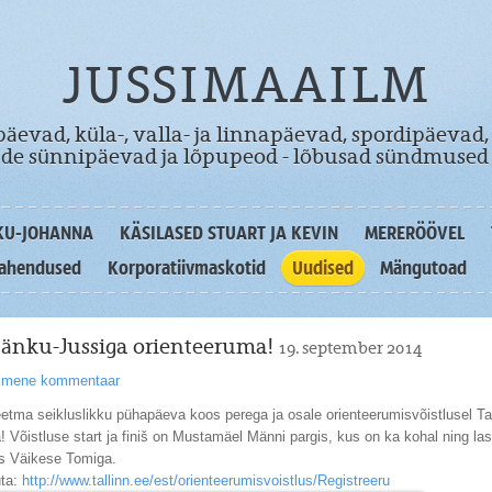
JUSSIMAAILM
äevad, küla-, valla- ja linnapäevad, spordipäevad,
dade sünnipäevad ja lõpupeod - lõbusad sündmused 
KU-JOHANNA
KÄSILASED STUART JA KEVIN
MERERÖÖVEL
lahendused
Korporatiivmaskotid
Uudised
Mängutoad
Jänku-Jussiga orienteeruma!
19. september 2014
simene kommentaar
etma seikluslikku pühapäeva koos perega ja osale orienteerumisvõistlusel Ta
! Võistluse start ja finiš on Mustamäel Männi pargis, kus on ka kohal ning las
s Väikese Tomiga.
uta:
http://www.tallinn.ee/est/orienteerumisvoistlus/Registreeru