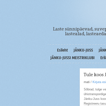
Laste sünnipäevad, suvep
lastealad, lasteae
Esileht
JÄNKU-JUSS
JÄN
JÄNKU-JUSSI MEISTRIKLUBI
Eri
Tule koos 
mati
/
Kirjuta e
Sõbrad, tulge ve
ühistranspordiga
Jänku-Juss koo
Registreeru tas