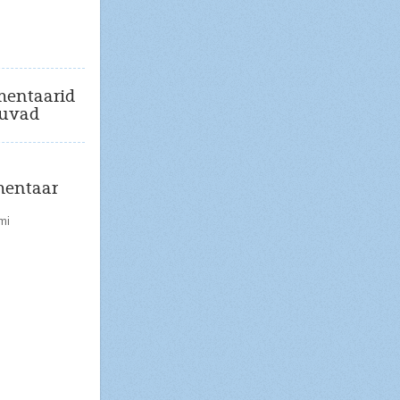
entaarid
uvad
entaar
mi