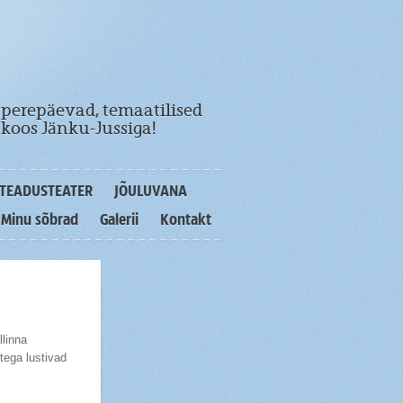
 perepäevad, temaatilised
koos Jänku-Jussiga!
TEADUSTEATER
JÕULUVANA
Minu sõbrad
Galerii
Kontakt
llinna
tega lustivad