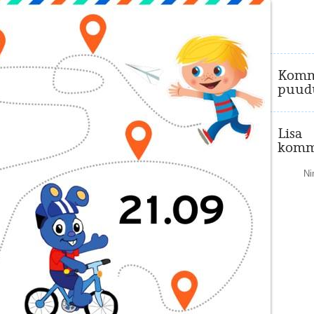
Komm
puud
Lisa
komm
Ni