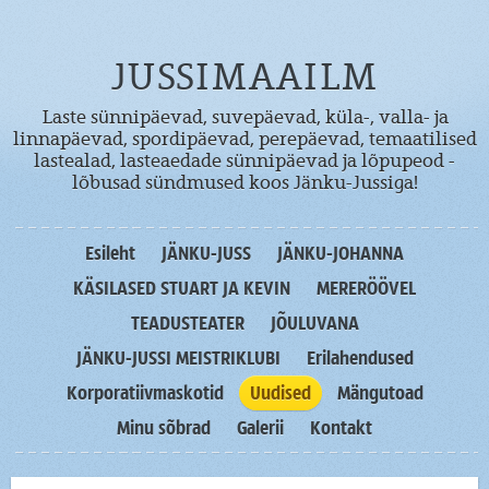
JUSSIMAAILM
Laste sünnipäevad, suvepäevad, küla-, valla- ja
linnapäevad, spordipäevad, perepäevad, temaatilised
lastealad, lasteaedade sünnipäevad ja lõpupeod -
lõbusad sündmused koos Jänku-Jussiga!
Esileht
JÄNKU-JUSS
JÄNKU-JOHANNA
KÄSILASED STUART JA KEVIN
MERERÖÖVEL
TEADUSTEATER
JÕULUVANA
JÄNKU-JUSSI MEISTRIKLUBI
Erilahendused
Korporatiivmaskotid
Uudised
Mängutoad
Minu sõbrad
Galerii
Kontakt