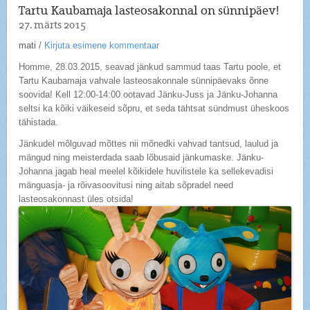
Tartu Kaubamaja lasteosakonnal on sünnipäev!
27. märts 2015
mati
/
Kirjuta esimene kommentaar
Homme, 28.03.2015, seavad jänkud sammud taas Tartu poole, et
Tartu Kaubamaja vahvale lasteosakonnale sünnipäevaks õnne
soovida! Kell 12:00-14:00 ootavad Jänku-Juss ja Jänku-Johanna
seltsi ka kõiki väikeseid sõpru, et seda tähtsat sündmust üheskoos
tähistada.
Jänkudel mõlguvad mõttes nii mõnedki vahvad tantsud, laulud ja
mängud ning meisterdada saab lõbusaid jänkumaske. Jänku-
Johanna jagab heal meelel kõikidele huvilistele ka sellekevadisi
mänguasja- ja rõivasoovitusi ning aitab sõpradel need
lasteosakonnast üles otsida!