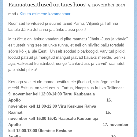
Raamatuesitlused on täies hoos!
5. november 2013
mati
/
Kirjuta esimene kommentaar
Rõõmsad tervitused ja suured tänud Pärnu, Viljandi ja Tallinna
lastele Jänku-Johanna ja Jänku-Jussi poolt!
Mitu õhtut on jänkud vaadanud pilte raamatu "Jänku-Juss ja värvid"
esitlustelt ning see on uhke tunne, et neil on niivõrd palju toredaid
sõpru kõikjal üle Eesti. Ühiselt söödud piparkoogid, värvitud pildid,
löödud patsud ja mängitud mängud jäävad kauaks meelde. Seniks
aga, väikesed kunstnikud, uurige "Jänku-Juss ja värvid" raamatut
ja pintslid pihku!
Kes aga veel ei ole raamatuesitlustele jõudnud, siis ärge heitke
meelt! Esitlusi on veel ees nii Tartus, Haapsalus kui ka Tallinnas:
9. november kell 12:00-14:00 Tartu Kaubamaja
Apollo 16.
november kell 11:00-12:00 Viru Keskuse Rahva
Raamat 16.
november kell 16:00-16:45 Haapsalu Kaubamaja
Apollo 17. november
kell 12:00-13:00 Ülemiste Keskuse
Apollo 30.