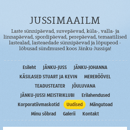
JUSSIMAAILM
Laste sünnipäevad, suvepäevad, küla-, valla- ja
linnapäevad, spordipäevad, perepäevad, temaatilised
lastealad, lasteaedade sünnipäevad ja lõpupeod -
lõbusad sündmused koos Jänku-Jussiga!
Esileht
JÄNKU-JUSS
JÄNKU-JOHANNA
KÄSILASED STUART JA KEVIN
MERERÖÖVEL
TEADUSTEATER
JÕULUVANA
JÄNKU-JUSSI MEISTRIKLUBI
Erilahendused
Korporatiivmaskotid
Uudised
Mängutoad
Minu sõbrad
Galerii
Kontakt