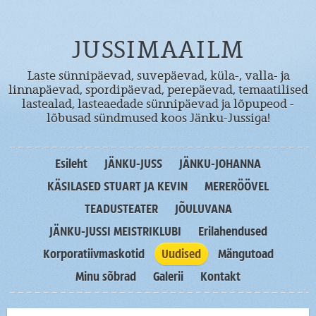
JUSSIMAAILM
Laste sünnipäevad, suvepäevad, küla-, valla- ja
linnapäevad, spordipäevad, perepäevad, temaatilised
lastealad, lasteaedade sünnipäevad ja lõpupeod -
lõbusad sündmused koos Jänku-Jussiga!
Esileht
JÄNKU-JUSS
JÄNKU-JOHANNA
KÄSILASED STUART JA KEVIN
MERERÖÖVEL
TEADUSTEATER
JÕULUVANA
JÄNKU-JUSSI MEISTRIKLUBI
Erilahendused
Korporatiivmaskotid
Uudised
Mängutoad
Minu sõbrad
Galerii
Kontakt