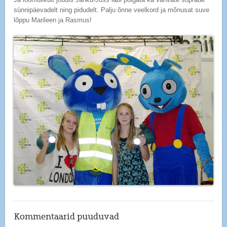
sünnipäevadelt ning pidudelt. Palju õnne veelkord ja mõnusat suve
lõppu Marileen ja Rasmus!
Kommentaarid puuduvad