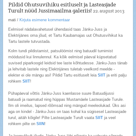
Pildid Ohutsuvihiku esitluselt ja Lasteasjade
Turult nüüd Jussimaailma galeriis!
22. august 2013
mati
/
Kirjuta esimene kommentaar
Eelmisel nädalavahetusel ühendasid taas Jänku-Juss ja
Elektrijänes oma jõud, et Tartu Kaubamajas uut Ohutusvihikut ka
Tartu lastele tutvustada.
Kolm tundi pildistamist, patsulöömist ning batuudil turnimist
möödusid kui linnulennul. Ka kõik eelmisel päeval küpsetatud
suvised piparkoogid leidsid tee laste kõhtudesse. Jänku-Juss tänab
ja lehvitab lastele ning Elektrijänes tuletab veelkord meelde -
elekter ei ole mängu asi! Pildid Tartu esitluselt leia
SIIT
ja eriti palju
rohkem
SIIT
!
Pühapäeval võttis Jänku-Juss kaenlasse suure Batuudijussi
batuudi ja raamatud ning hüppas Mustamäele Lasteasjade Turule.
Ilm oli imeilus, lapsed rõõmsad ning mängud meeleolukad. Üks asi
aga on kindel - Jänku-Juss on taas kohal ka sügisesel Lasteasjade
turul, aitäh kõigile! Pilte Lasteasjade Turult vaata
SIIT
ja veel
rohkem pilte on
SIIN
!
Ja loomulikult jõudis Jänku-Juss läbi põigata ka vahvate sõprade