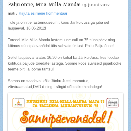
Palju õnne, Miia-Milla-Manda!
13. juuni 2012
mati
/
Kirjuta esimene kommentaar
Tule ja õnnitle lastemuuseumit koos Jänku-Jussiga juba sel
laupäeval, 16.06.2012!
Toredal Miia-Milla-Manda lastemuuseumil on 75.sünnipäev ning
käimas sünnipäevanädal täis vahvaid üritusi. Palju-Palju õnne!
Sellel laupäeval alates 16:30 on kohal ka Jänku-Juss, kes loodab
kohtuda paljude toredate lastega. Sööme koos suviseid piparkooke,
teeme pilti ja lööme tantsu!
Samas on saadaval kõik Jänku-Jussi raamatud,
värviraamatud,DVD-d ning t-särgid sõbralike hindadega!