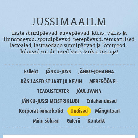
JUSSIMAAILM
Laste sünnipäevad, suvepäevad, küla-, valla- ja
linnapäevad, spordipäevad, perepäevad, temaatilised
lastealad, lasteaedade sünnipäevad ja lõpupeod -
lõbusad sündmused koos Jänku-Jussiga!
Esileht
JÄNKU-JUSS
JÄNKU-JOHANNA
KÄSILASED STUART JA KEVIN
MERERÖÖVEL
TEADUSTEATER
JÕULUVANA
JÄNKU-JUSSI MEISTRIKLUBI
Erilahendused
Korporatiivmaskotid
Uudised
Mängutoad
Minu sõbrad
Galerii
Kontakt