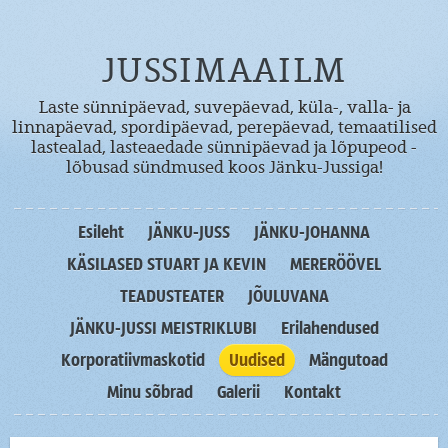
JUSSIMAAILM
Laste sünnipäevad, suvepäevad, küla-, valla- ja
linnapäevad, spordipäevad, perepäevad, temaatilised
lastealad, lasteaedade sünnipäevad ja lõpupeod -
lõbusad sündmused koos Jänku-Jussiga!
Esileht
JÄNKU-JUSS
JÄNKU-JOHANNA
KÄSILASED STUART JA KEVIN
MERERÖÖVEL
TEADUSTEATER
JÕULUVANA
JÄNKU-JUSSI MEISTRIKLUBI
Erilahendused
Korporatiivmaskotid
Uudised
Mängutoad
Minu sõbrad
Galerii
Kontakt