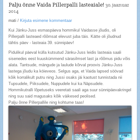
Palju õnne Vaida Pillerpalli lasteaiale!
30. jaanuar
2014
mati
/
Kirjuta esimene kommentaar
Kui Jänku-Juss esmaspäeva hommikul Vaidasse jõudis, oli
Pillerpalli lasteaed rõõmsat elevust juba täis. Kätte oli jõudnud
tähtis päev - lasteaia 39. sünnipäev!
Pidulikul päeval külla kutsutud Jänku-Juss leidis lasteaia saali
sisenedes eest kuuskümmend särasilmset last ja rõõmus pidu võis
alata. Tantsude, mängude ja laulude kõrval proovis Jänku-Juss
lastega jõudu ka köieveos. Selgus aga, et Vaida lapsed söövad
kõik korralikult putru ning Jussi osaks jäi kaotust tunnistada nii
Tupsudele, Piiksudele, Nuppudele kui ka Näpsudele.
Hommikutralli lõpetuseks veeretati saali aga suur sünnipäevakringel
ning suu said magusaks kõik väikesed peolised.
Palju õnne Pillerpallile ning kohtume taas!