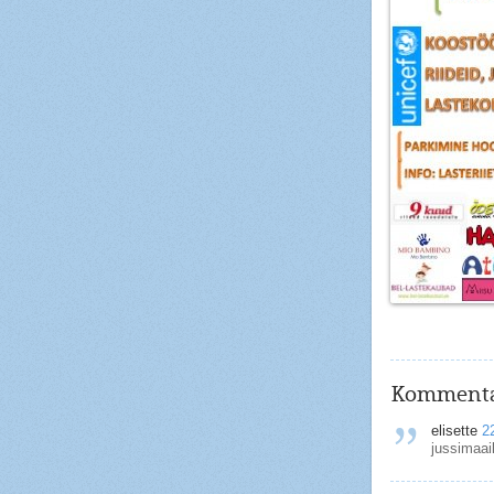
Kommenta
elisette
22
jussimaai