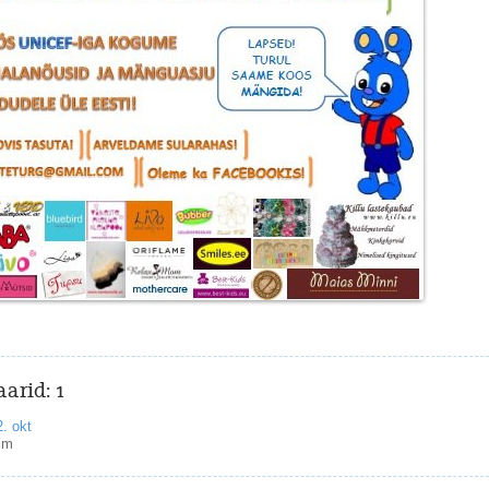
arid:
1
. okt
lm