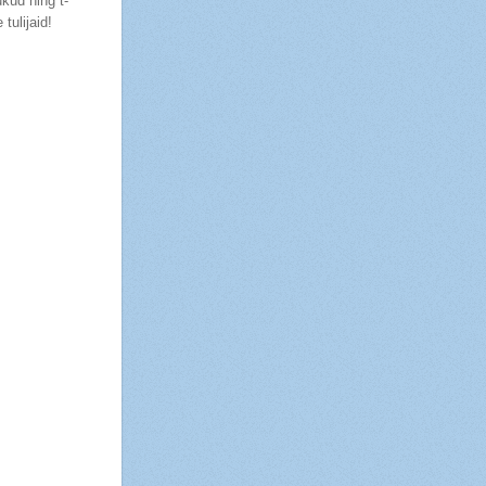
kud ning t-
tulijaid!