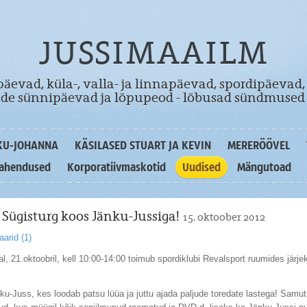
JUSSIMAAILM
äevad, küla-, valla- ja linnapäevad, spordipäevad,
dade sünnipäevad ja lõpupeod - lõbusad sündmused 
KU-JOHANNA
KÄSILASED STUART JA KEVIN
MERERÖÖVEL
lahendused
Korporatiivmaskotid
Uudised
Mängutoad
e Sügisturg koos Jänku-Jussiga!
15. oktoober 2012
arid (
1
)
l, 21.oktoobril, kell 10:00-14:00 toimub spordiklubi Revalsport ruumides järjek
u-Juss, kes loodab patsu lüüa ja juttu ajada paljude toredate lastega! Samuti