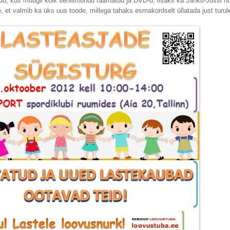
aud, kus müügil kõik seniilmunud raamatud ja DVD-d, lisaks ka Jänku-Jussi nu
 et valmib ka üks uus toode, millega tahaks esmakordselt üllatada just turule 