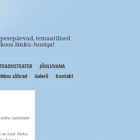
 perepäevad, temaatilised
koos Jänku-Jussiga!
TEADUSTEATER
JÕULUVANA
Minu sõbrad
Galerii
Kontakt
ordne lasteriiete
 on turul Jänku-