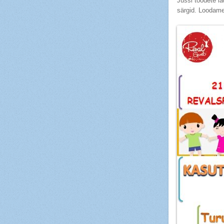
Jussi toodete l
särgid. Loodame,