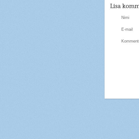
Lisa komm
Nimi
E-mail
Kommente