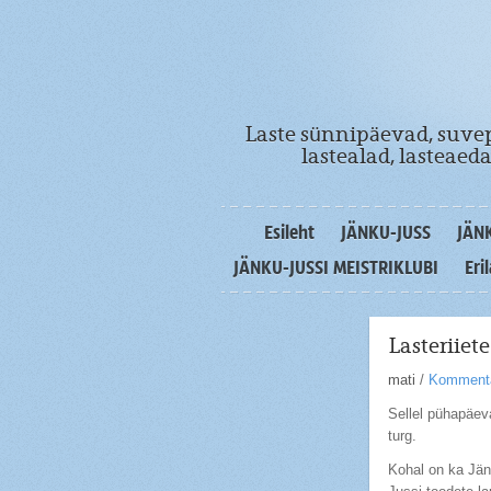
Laste sünnipäevad, suvep
lastealad, lasteae
Esileht
JÄNKU-JUSS
JÄN
JÄNKU-JUSSI MEISTRIKLUBI
Eri
Lasteriiet
mati
/
Kommenta
Sellel pühapäeva
turg.
Kohal on ka Jänk