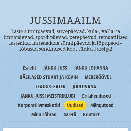
JUSSIMAAILM
Laste sünnipäevad, suvepäevad, küla-, valla- ja
linnapäevad, spordipäevad, perepäevad, temaatilised
lastealad, lasteaedade sünnipäevad ja lõpupeod -
lõbusad sündmused koos Jänku-Jussiga!
Esileht
JÄNKU-JUSS
JÄNKU-JOHANNA
KÄSILASED STUART JA KEVIN
MERERÖÖVEL
TEADUSTEATER
JÕULUVANA
JÄNKU-JUSSI MEISTRIKLUBI
Erilahendused
Korporatiivmaskotid
Uudised
Mängutoad
Minu sõbrad
Galerii
Kontakt