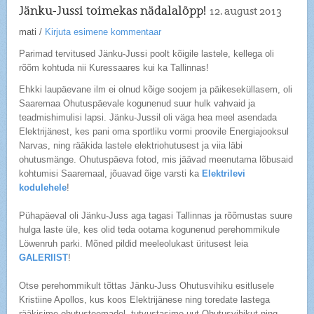
Jänku-Jussi toimekas nädalalõpp!
12. august 2013
mati
/
Kirjuta esimene kommentaar
Parimad tervitused Jänku-Jussi poolt kõigile lastele, kellega oli
rõõm kohtuda nii Kuressaares kui ka Tallinnas!
Ehkki laupäevane ilm ei olnud kõige soojem ja päikeseküllasem, oli
Saaremaa Ohutuspäevale kogunenud suur hulk vahvaid ja
teadmishimulisi lapsi. Jänku-Jussil oli väga hea meel asendada
Elektrijänest, kes pani oma sportliku vormi proovile Energiajooksul
Narvas, ning rääkida lastele elektriohutusest ja viia läbi
ohutusmänge. Ohutuspäeva fotod, mis jäävad meenutama lõbusaid
kohtumisi Saaremaal, jõuavad õige varsti ka
Elektrilevi
kodulehele
!
Pühapäeval oli Jänku-Juss aga tagasi Tallinnas ja rõõmustas suure
hulga laste üle, kes olid teda ootama kogunenud perehommikule
Löwenruh parki. Mõned pildid meeleolukast üritusest leia
GALERIIST
!
Otse perehommikult tõttas Jänku-Juss Ohutusvihiku esitlusele
Kristiine Apollos, kus koos Elektrijänese ning toredate lastega
rääkisime ohutusteemadel, tutvustasime uut Ohutusvihikut ning