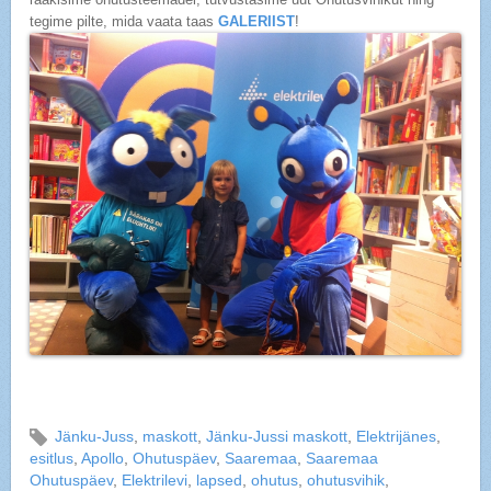
tegime pilte, mida vaata taas
GALERIIST
!
Jänku-Juss
,
maskott
,
Jänku-Jussi maskott
,
Elektrijänes
,
esitlus
,
Apollo
,
Ohutuspäev
,
Saaremaa
,
Saaremaa
Ohutuspäev
,
Elektrilevi
,
lapsed
,
ohutus
,
ohutusvihik
,