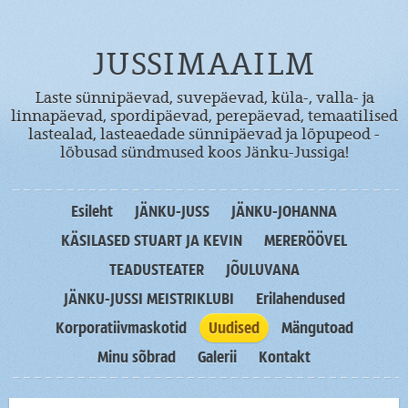
JUSSIMAAILM
Laste sünnipäevad, suvepäevad, küla-, valla- ja
linnapäevad, spordipäevad, perepäevad, temaatilised
lastealad, lasteaedade sünnipäevad ja lõpupeod -
lõbusad sündmused koos Jänku-Jussiga!
Esileht
JÄNKU-JUSS
JÄNKU-JOHANNA
KÄSILASED STUART JA KEVIN
MERERÖÖVEL
TEADUSTEATER
JÕULUVANA
JÄNKU-JUSSI MEISTRIKLUBI
Erilahendused
Korporatiivmaskotid
Uudised
Mängutoad
Minu sõbrad
Galerii
Kontakt