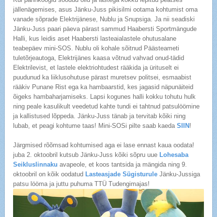
jällenägemises, asus Jänku-Juss pikisilmi ootama kohtumist oma
vanade sõprade Elektrijänese, Nublu ja Snupsiga. Ja nii seadiski
Jänku-Juss paari päeva pärast sammud Haabersti Sportmängude
Halli, kus leidis aset Haabersti lasteaialastele ohutusalane
teabepäev mini-SOS. Nublu oli kohale sõitnud Päästeameti
tuletõrjeautoga, Elektrijänes kaasa võtnud vahvad onud-tädid
Elektrilevist, et lastele elektriohtudest rääkida ja ürituselt ei
puudunud ka liiklusohutuse pärast muretsev politsei, esmaabist
rääkiv Punane Rist ega ka hambaarstid, kes jagasid näpunäiteid
õigeks hambaharjamiseks. Lapsi kogunes halli kokku tohutu hulk
ning peale kasulikult veedetud kahte tundi ei tahtnud patsulöömine
ja kallistused lõppeda. Jänku-Juss tänab ja tervitab kõiki ning
lubab, et peagi kohtume taas! Mini-SOSi pilte saab kaeda
SIIN
!
Järgmised rõõmsad kohtumised aga ei lase ennast kaua oodata!
juba 2. oktoobril kutsub Jänku-Juss kõiki sõpru uue
Lohesaba
Seikluslinnaku
avapeole, et koos tantsida ja mängida ning 9.
oktoobril on kõik oodatud
Lasteasjade Sügisturule
Jänku-Jussiga
patsu lööma ja juttu puhuma TTÜ Tudengimajas!