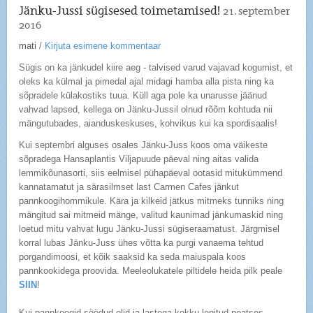
Jänku-Jussi sügisesed toimetamised!
21. september
2016
mati
/
Kirjuta esimene kommentaar
Sügis on ka jänkudel kiire aeg - talvised varud vajavad kogumist, et
oleks ka külmal ja pimedal ajal midagi hamba alla pista ning ka
sõpradele külakostiks tuua. Küll aga pole ka unarusse jäänud
vahvad lapsed, kellega on Jänku-Jussil olnud rõõm kohtuda nii
mängutubades, aianduskeskuses, kohvikus kui ka spordisaalis!
Kui septembri alguses osales Jänku-Juss koos oma väikeste
sõpradega Hansaplantis Viljapuude päeval ning aitas valida
lemmikõunasorti, siis eelmisel pühapäeval ootasid mitukümmend
kannatamatut ja särasilmset last Carmen Cafes jänkut
pannkoogihommikule. Kära ja kilkeid jätkus mitmeks tunniks ning
mängitud sai mitmeid mänge, valitud kaunimad jänkumaskid ning
loetud mitu vahvat lugu Jänku-Jussi sügiseraamatust. Järgmisel
korral lubas Jänku-Juss ühes võtta ka purgi vanaema tehtud
porgandimoosi, et kõik saaksid ka seda maiuspala koos
pannkookidega proovida. Meeleolukatele piltidele heida pilk peale
SIIN
!
Kui pannkoogid söödud olid ja lastega kokku lepitud peatses