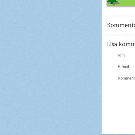
Kommenta
Lisa komm
Nimi
E-mail
Kommente