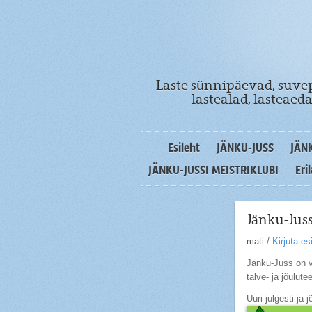
Laste sünnipäevad, suvep
lastealad, lasteae
Esileht
JÄNKU-JUSS
JÄN
JÄNKU-JUSSI MEISTRIKLUBI
Eri
Jänku-Jus
mati
/
Kirjuta e
Jänku-Juss on v
talve- ja jõulut
Uuri julgesti ja 