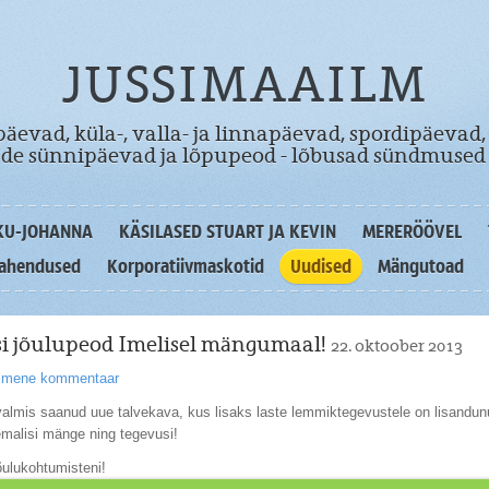
JUSSIMAAILM
äevad, küla-, valla- ja linnapäevad, spordipäevad,
dade sünnipäevad ja lõpupeod - lõbusad sündmused 
KU-JOHANNA
KÄSILASED STUART JA KEVIN
MERERÖÖVEL
lahendused
Korporatiivmaskotid
Uudised
Mängutoad
si jõulupeod Imelisel mängumaal!
22. oktoober 2013
simene kommentaar
almis saanud uue talvekava, kus lisaks laste lemmiktegevustele on lisandun
eemalisi mänge ning tegevusi!
jõulukohtumisteni!