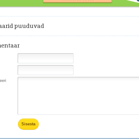
arid puuduvad
entaar
eri