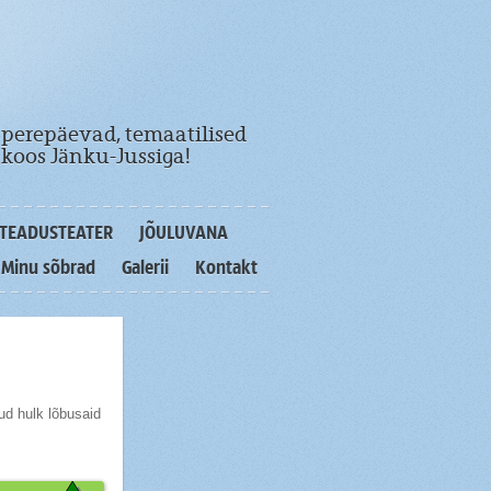
 perepäevad, temaatilised
koos Jänku-Jussiga!
TEADUSTEATER
JÕULUVANA
Minu sõbrad
Galerii
Kontakt
ud hulk lõbusaid