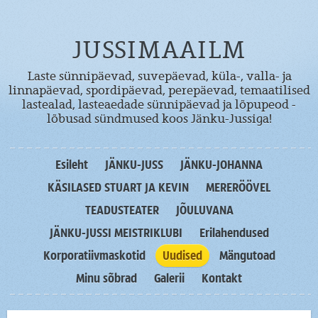
JUSSIMAAILM
Laste sünnipäevad, suvepäevad, küla-, valla- ja
linnapäevad, spordipäevad, perepäevad, temaatilised
lastealad, lasteaedade sünnipäevad ja lõpupeod -
lõbusad sündmused koos Jänku-Jussiga!
Esileht
JÄNKU-JUSS
JÄNKU-JOHANNA
KÄSILASED STUART JA KEVIN
MERERÖÖVEL
TEADUSTEATER
JÕULUVANA
JÄNKU-JUSSI MEISTRIKLUBI
Erilahendused
Korporatiivmaskotid
Uudised
Mängutoad
Minu sõbrad
Galerii
Kontakt