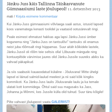
Jänku-Juss käis Tallinna Täiskasvanute
Gümnaasiumi laste jõulupeol!
11. detsember 2013
mati
/
Kirjuta esimene kommentaar
Kui Jänku-Juss gümnaasiumi võlvlaega saali astus, istusid lapsed
koos vanematega kenasti toolidel ja vaatasid ootusärevalt ringi.
Peale esimest ehmatust hakkas aga lapsi Jänku-Jussi ümber
kogunema ning "Jänku-Juss on tantsulõvi" tantsuks oli enamus
neist juba rõõmsalt ringi hüppamas. Suur aitäh kõikidele lastele,
Jänku-Jussil oli rõõm teie seltsis olla! Lõbusate mängude ning
kontuurpiltide värvimise juures olid Jänku-Jussile suureks abiks ka
vahvad päkapikud.
Ja siis saabuski kauaoodatud külaline - Jõuluvana! Mitte ühelgi
lapsel ei läinud salmid-laulud meelest ja nii said kõik kingiks
kommikoti. Ka Jänku-Juss laulis Jõuluvanale laulu ja ka temale
ulatati kott kommidega. Õhtul said suu magusaks ka Jass,
Johanna ja Mõmmi, kes Jussile külla olid tulnud. Suur tänu kõigile!
Pilte vahvast jõulupeost vaata
GALERIIST
!