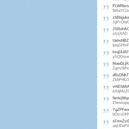
PLWRbv
MAaYCls
zhBbguk
JgPcDta
JSRoHAO
sfzljXAD
UehuNBZ
lpiqGHm
lrsqDUAF
ySQOsxe
MawDLjR
ZgrnzWh
dRvDNh
ZkbPHG
vHiEhMt
eXdjMoZ
NmkijWq
Efenxlsp
YgZPFeo
bOtcuUh
sFmnZvr
wqUDaPi