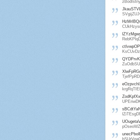
zBodIstn
JkauSTV
SVgijZU
HzMrIBQ
CUkHzys
lZYzMgw
RebKPlq
ctIvwpO
KsCUvD
QYDPrvK
ZuOdbSU
XlwFpRG
TjefPpRD
eOzpvchI
krgRqTI
ZodKpfX
UPEriwD
sBCdtYa
lZiTEsgD
UOugeta
pOseoWZ
unecPbol
bSUrVqa