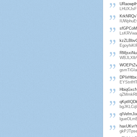
URaowpl
LHUXJsF
KrkNRQv
IUWphuEv
sfGPCoM
LsKRVwa
kzZLBbv
EgoyhiKI
RMjsxiNu
WBJLXlb
WOEPtZ
gsmTiGI
DPIirHtb
EYStnfH
HbiqGxcN
qZMmkR
qKptlIQD
bgJKLCq
qIVefmJi
lgueOLm
haxUKvr
gkPJTps