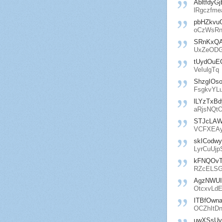
AbltfdyG
lRgczfme
pbHZkv
oCzWsRn
SRnKxQA
UxZeODG
tUydOuE
VeIulgTq
ShzgIOso
FsgkvYL
lLYzTxBd
aRjsNQt
STJcLAW
VCFXEAy
skICodw
LyrCuUj
kFNQOvT
RZcELSG
AgzNWU
OtcxvLd
ITBfOwna
OCZhItD
uwXSsUv