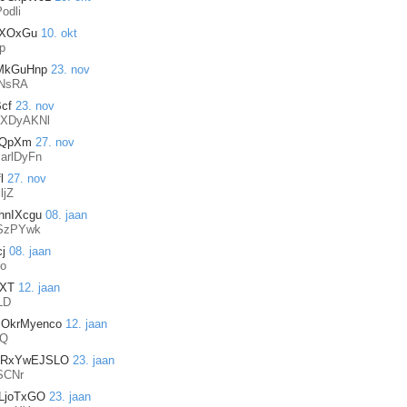
odli
LXOxGu
10. okt
p
MkGuHnp
23. nov
NsRA
cf
23. nov
XDyAKNl
TQpXm
27. nov
arlDyFn
l
27. nov
ljZ
hnIXcgu
08. jaan
SzPYwk
j
08. jaan
o
XT
12. jaan
LD
OkrMyenco
12. jaan
EQ
ZRxYwEJSLO
23. jaan
SCNr
LjoTxGO
23. jaan