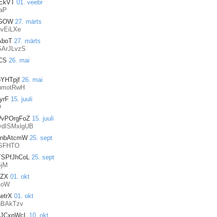
jEkVT
01. veebr
aP
uGOW
27. märts
vEiLXe
boT
27. märts
ArJLvzS
CS
26. mai
YHTpjf
26. mai
umotRwH
yrF
15. juuli
O
vPOrgFoZ
15. juuli
dISMxlgUB
ynbAtcmW
25. sept
pSFHTO
SPfJhCoL
25. sept
jM
IZX
01. okt
EoW
etrX
01. okt
nBAkTzv
JCxpWcL
10. okt