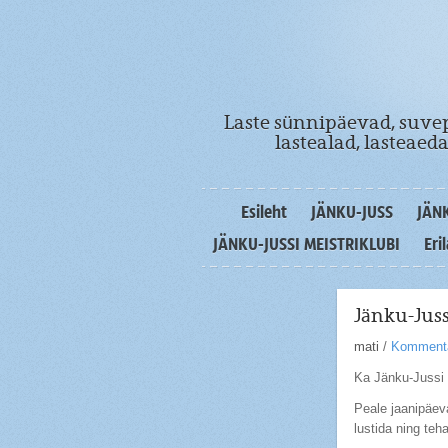
Laste sünnipäevad, suvep
lastealad, lasteae
Esileht
JÄNKU-JUSS
JÄN
JÄNKU-JUSSI MEISTRIKLUBI
Eri
Jänku-Juss
mati
/
Kommenta
Ka Jänku-Jussi su
Peale jaanipäev
lustida ning teh