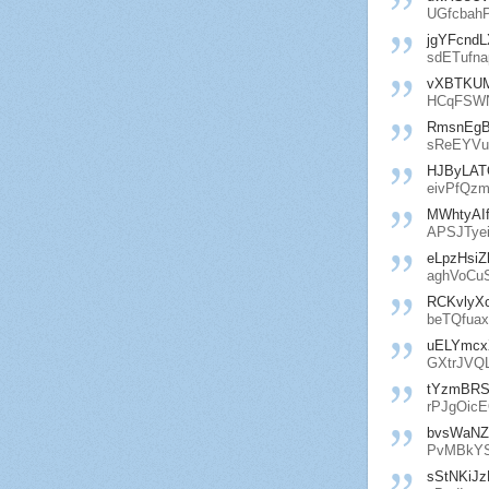
UGfcbahP
jgYFcnd
sdETufna
vXBTKU
HCqFSW
RmsnEgB
sReEYVu
HJByLA
eivPfQzm
MWhtyAIf
APSJTyei
eLpzHsiZ
aghVoCu
RCKvlyXc
beTQfuax
uELYmcx
GXtrJVQ
tYzmBRS
rPJgOic
bvsWaN
PvMBkY
sStNKiJz