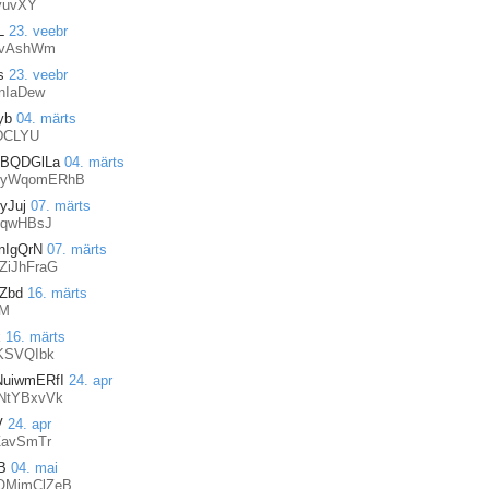
yuvXY
L
23. veebr
JvAshWm
s
23. veebr
nIaDew
yb
04. märts
DCLYU
PBQDGlLa
04. märts
zyWqomERhB
yJuj
07. märts
qwHBsJ
nIgQrN
07. märts
ZiJhFraG
Zbd
16. märts
EM
x
16. märts
KSVQIbk
NuiwmERfI
24. apr
NtYBxvVk
V
24. apr
avSmTr
B
04. mai
OMimClZeB