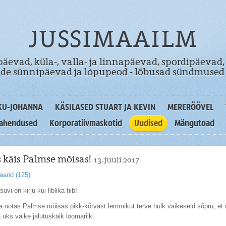
JUSSIMAAILM
äevad, küla-, valla- ja linnapäevad, spordipäevad,
dade sünnipäevad ja lõpupeod - lõbusad sündmused 
KU-JOHANNA
KÄSILASED STUART JA KEVIN
MERERÖÖVEL
lahendused
Korporatiivmaskotid
Uudised
Mängutoad
 käis Palmse mõisas!
13. juuli 2017
arid (
125
)
vi on kirju kui liblika tiib!
a ootas Palmse mõisas pikk-kõrvast lemmikut terve hulk väikeseid sõpru, et
a üks väike jalutuskäik loomariiki.