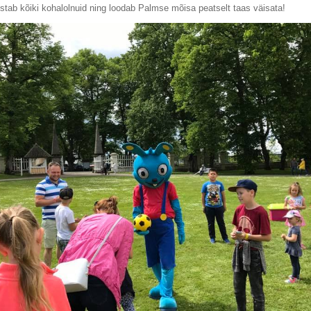
stab kõiki kohalolnuid ning loodab Palmse mõisa peatselt taas väisata!