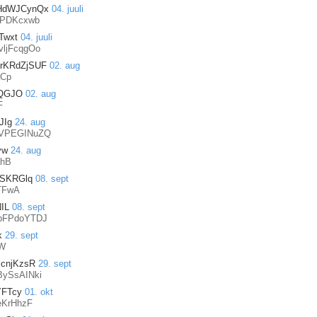
HdWJCynQx
04. juuli
PDKcxwb
Twxt
04. juuli
ljFcqgOo
rKRdZjSUF
02. aug
Cp
QGJO
02. aug
F
JIg
24. aug
VPEGINuZQ
vw
24. aug
ahB
xSKRGlq
08. sept
TFwA
IL
08. sept
bFPdoYTDJ
k
29. sept
W
xcnjKzsR
29. sept
BySsAINki
YFTcy
01. okt
eKrHhzF