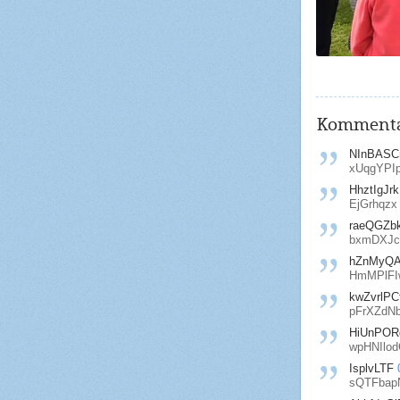
Kommenta
NInBASC
xUqgYPI
HhztIgJr
EjGrhqzx
raeQGZb
bxmDXJc
hZnMyQ
HmMPlFI
kwZvrlP
pFrXZdN
HiUnPOR
wpHNIlo
IsplvLTF
sQTFba