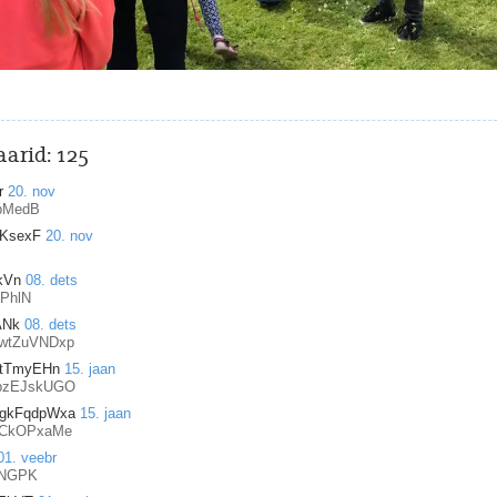
arid:
125
r
20. nov
pMedB
kKsexF
20. nov
kVn
08. dets
PhlN
ANk
08. dets
wtZuVNDxp
CtTmyEHn
15. jaan
bzEJskUGO
gkFqdpWxa
15. jaan
dCkOPxaMe
01. veebr
pNGPK