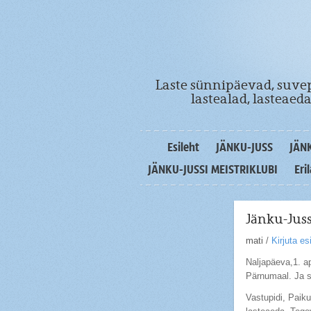
Laste sünnipäevad, suvep
lastealad, lasteae
Esileht
JÄNKU-JUSS
JÄN
JÄNKU-JUSSI MEISTRIKLUBI
Eri
Jänku-Juss
mati
/
Kirjuta e
Naljapäeva,1. a
Pärnumaal. Ja se
Vastupidi, Paik