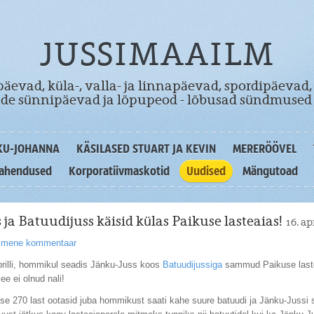
JUSSIMAAILM
äevad, küla-, valla- ja linnapäevad, spordipäevad,
dade sünnipäevad ja lõpupeod - lõbusad sündmused 
KU-JOHANNA
KÄSILASED STUART JA KEVIN
MERERÖÖVEL
lahendused
Korporatiivmaskotid
Uudised
Mängutoad
 ja Batuudijuss käisid külas Paikuse lasteaias!
16. ap
simene kommentaar
prilli, hommikul seadis Jänku-Juss koos
Batuudijussiga
sammud Paikuse laste
e ei olnud nali!
use 270 last ootasid juba hommikust saati kahe suure batuudi ja Jänku-Jussi