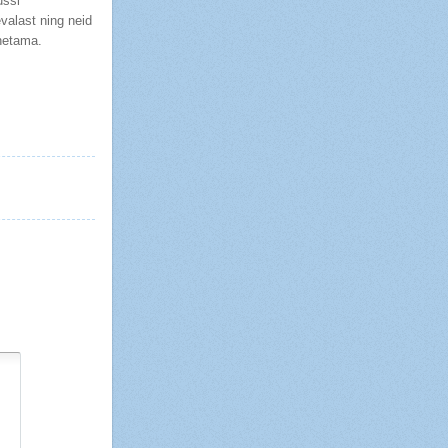
ussi
valast ning neid
hetama.