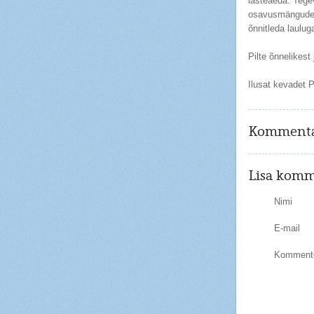
lasteaeda. Tegev
osavusmängudes 
õnnitleda laulu
Pilte õnnelikest
Ilusat kevadet 
Kommenta
Lisa komm
Nimi
E-mail
Kommente