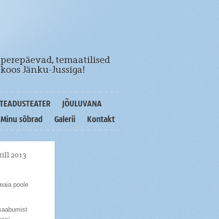
 perepäevad, temaatilised
koos Jänku-Jussiga!
TEADUSTEATER
JÕULUVANA
Minu sõbrad
Galerii
Kontakt
rill 2013
aia poole
 saabumist