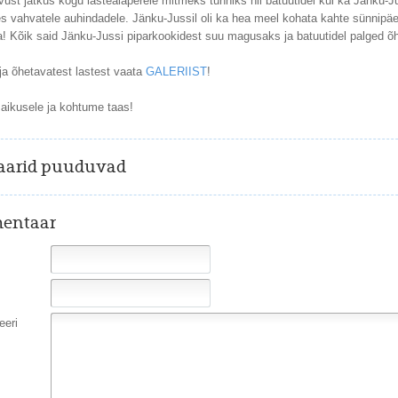
ust jätkus kogu lasteaiaperele mitmeks tunniks nii batuutidel kui ka Jänku-J
vahvatele auhindadele. Jänku-Jussil oli ka hea meel kohata kahte sünnipäe
ga! Kõik said Jänku-Jussi piparkookidest suu magusaks ja batuutidel palged õ
 ja õhetavatest lastest vaata
GALERIIST
!
Paikusele ja kohtume taas!
arid puuduvad
entaar
eri